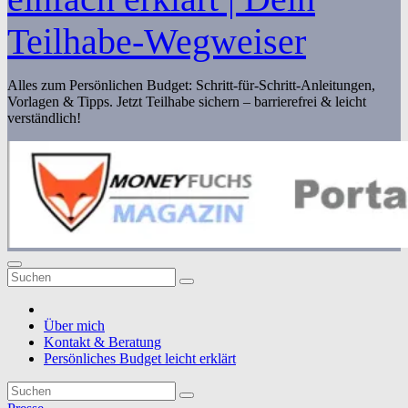
Teilhabe-Wegweiser
Alles zum Persönlichen Budget: Schritt-für-Schritt-Anleitungen,
Vorlagen & Tipps. Jetzt Teilhabe sichern – barrierefrei & leicht
verständlich!
Über mich
Kontakt & Beratung
Persönliches Budget leicht erklärt